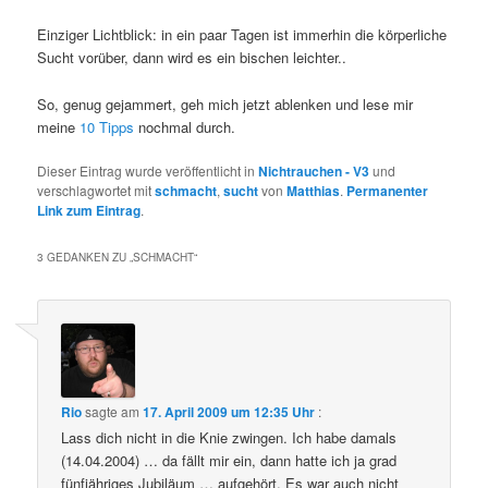
Einziger Lichtblick: in ein paar Tagen ist immerhin die körperliche
Sucht vorüber, dann wird es ein bischen leichter..
So, genug gejammert, geh mich jetzt ablenken und lese mir
meine
10 Tipps
nochmal durch.
Dieser Eintrag wurde veröffentlicht in
Nichtrauchen - V3
und
verschlagwortet mit
schmacht
,
sucht
von
Matthias
.
Permanenter
Link zum Eintrag
.
3 GEDANKEN ZU „
SCHMACHT
“
Rio
sagte am
17. April 2009 um 12:35 Uhr
:
Lass dich nicht in die Knie zwingen. Ich habe damals
(14.04.2004) … da fällt mir ein, dann hatte ich ja grad
fünfjähriges Jubiläum … aufgehört. Es war auch nicht