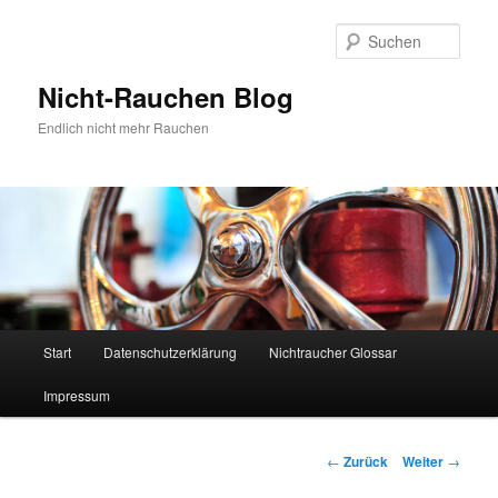
Zum
Inhalt
Such
wechseln
Nicht-Rauchen Blog
Endlich nicht mehr Rauchen
Hauptmenü
Start
Datenschutzerklärung
Nichtraucher Glossar
Impressum
Beitrags-
←
Zurück
Weiter
→
Navigation