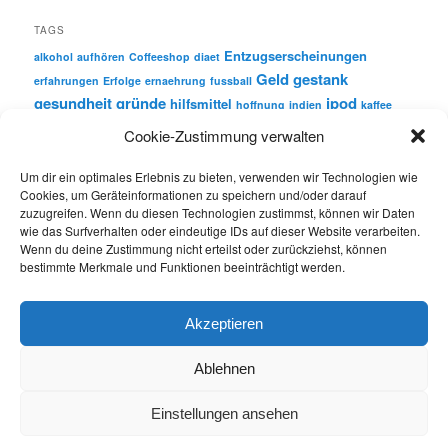
TAGS
Entzugserscheinungen
alkohol
aufhören
Coffeeshop
diaet
Geld
gestank
erfahrungen
Erfolge
ernaehrung
fussball
gesundheit
gründe
ipod
hilfsmittel
hoffnung
indien
kaffee
motivation
nichtrauchen
Cookie-Zustimmung verwalten
krebs
nichtraucher
nikotin
party
nikotinersatz
quitcounter
Um dir ein optimales Erlebnis zu bieten, verwenden wir Technologien wie
rauchen
Cookies, um Geräteinformationen zu speichern und/oder darauf
Rauchpausen
rauchfrei
Rauchsituationen
zuzugreifen. Wenn du diesen Technologien zustimmst, können wir Daten
schmacht
wie das Surfverhalten oder eindeutige IDs auf dieser Website verarbeiten.
rueckfall
sparen
rauchverbot
sport
Wenn du deine Zustimmung nicht erteilst oder zurückziehst, können
bestimmte Merkmale und Funktionen beeinträchtigt werden.
sucht
wasser
versuchung
tricks
video
werbespot
zigaretten
werbung
Wille
zigarre
Akzeptieren
Ablehnen
Einstellungen ansehen
Datenschutzerklärung
Stolz präsentiert von WordPress