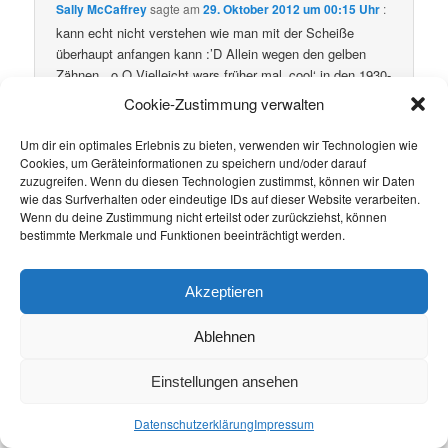
Sally McCaffrey
sagte am
29. Oktober 2012 um 00:15 Uhr
:
kann echt nicht verstehen wie man mit der Scheiße
überhaupt anfangen kann :’D Allein wegen den gelben
Zähnen.. o.O Vielleicht wars früher mal ‚cool‘ in den 1930-
er Jahren, als noch keiner wusste wie schädlich das eig.
Cookie-Zustimmung verwalten
war & in den Filmen alle geraucht haben ._.‘ Meine Oma
hat 60 Jahre lang geraucht & wollte eig. aufhören, konnte
Um dir ein optimales Erlebnis zu bieten, verwenden wir Technologien wie
aber nie.. mit 77 ist sie gestorben
Ich hab ihr
Cookies, um Geräteinformationen zu speichern und/oder darauf
versprochen nie anzufangen :‘) Würde ich aber sowieso
zuzugreifen. Wenn du diesen Technologien zustimmst, können wir Daten
wie das Surfverhalten oder eindeutige IDs auf dieser Website verarbeiten.
nie..
Wenn du deine Zustimmung nicht erteilst oder zurückziehst, können
bestimmte Merkmale und Funktionen beeinträchtigt werden.
Akzeptieren
Ablehnen
Eskalant
sagte am
13. November 2012 um 17:04 Uhr
:
Einstellungen ansehen
Also ich rauche nicht, nur gelegentlich auf Partys
vielleicht mal. Was viel besser und (lebens)wichtiger ist
Datenschutzerklärung
Impressum
als Rauchen, ist für mich der Alkohol. Ich saufe mich auf