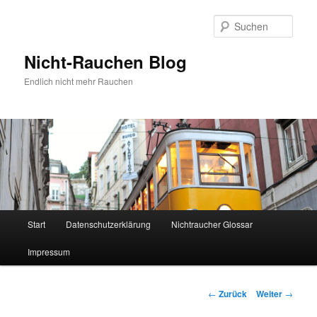
Zum
Inhalt
Such
wechseln
Nicht-Rauchen Blog
Endlich nicht mehr Rauchen
Hauptmenü
Start
Datenschutzerklärung
Nichtraucher Glossar
Impressum
Beitrags-
←
Zurück
Weiter
→
Navigation