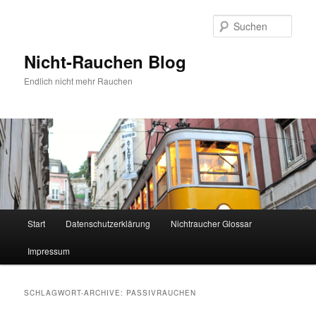
Zum
Zum
Inhalt
sekundären
Such
wechseln
Inhalt
wechseln
Nicht-Rauchen Blog
Endlich nicht mehr Rauchen
Hauptmenü
Start
Datenschutzerklärung
Nichtraucher Glossar
Impressum
SCHLAGWORT-ARCHIVE:
PASSIVRAUCHEN