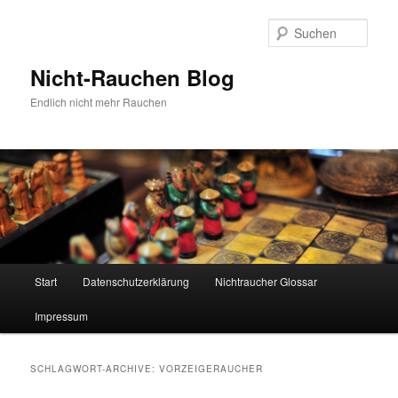
Zum
Zum
Inhalt
sekundären
Such
wechseln
Inhalt
wechseln
Nicht-Rauchen Blog
Endlich nicht mehr Rauchen
Hauptmenü
Start
Datenschutzerklärung
Nichtraucher Glossar
Impressum
SCHLAGWORT-ARCHIVE:
VORZEIGERAUCHER