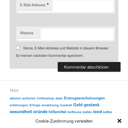
*
E-Mail-Adresse
Website
Name, E-Mail-Adresse und Website in diesem Browser
für meinen nächsten Kommentar speichern.
TAGS
Entzugserscheinungen
alkohol
aufhören
Coffeeshop
diaet
Geld
gestank
erfahrungen
Erfolge
ernaehrung
fussball
gesundheit
gründe
ipod
hilfsmittel
hoffnung
indien
kaffee
motivation
nichtrauchen
Cookie-Zustimmung verwalten
krebs