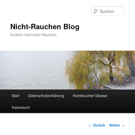
Zum
Inhalt
Such
wechseln
Nicht-Rauchen Blog
Endlich nicht mehr Rauchen
Hauptmenü
Start
Datenschutzerklärung
Nichtraucher Glossar
Impressum
Beitrags-
←
Zurück
Weiter
→
Navigation