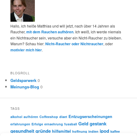
Hallo, ich heiße Matthias und will jetzt, nach über 14 Jahren als
Raucher,
mit dem Rauchen aufhören
. Ich weiß, ich werde niemals
ein Nichtraucher sein, versuche aber ein Nicht-Raucher zu bleiben.
Warum? Schau hier:
Nicht-Raucher oder Nichtraucher
, oder
motivier mich hier
.
BLOGROLL
Geldsparwerk
0
Meinungs-Blog
0
TAGS
Entzugserscheinungen
alkohol
aufhören
Coffeeshop
diaet
Geld
gestank
erfahrungen
Erfolge
ernaehrung
fussball
gesundheit
gründe
ipod
hilfsmittel
hoffnung
indien
kaffee