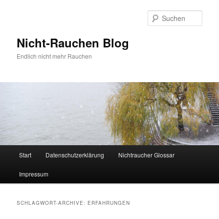
Zum
Zum
Inhalt
sekundären
Such
wechseln
Inhalt
wechseln
Nicht-Rauchen Blog
Endlich nicht mehr Rauchen
Hauptmenü
Start
Datenschutzerklärung
Nichtraucher Glossar
Impressum
SCHLAGWORT-ARCHIVE:
ERFAHRUNGEN