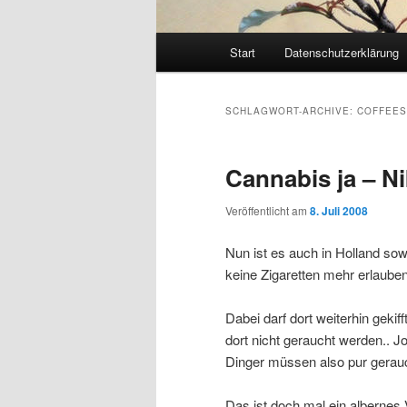
Hauptmenü
Start
Datenschutzerklärung
SCHLAGWORT-ARCHIVE:
COFFEE
Cannabis ja – Ni
Veröffentlicht am
8. Juli 2008
Nun ist es auch in Holland sow
keine Zigaretten mehr erlauben
Dabei darf dort weiterhin gekif
dort nicht geraucht werden.. Jo
Dinger müssen also pur gerau
Das ist doch mal ein albernes