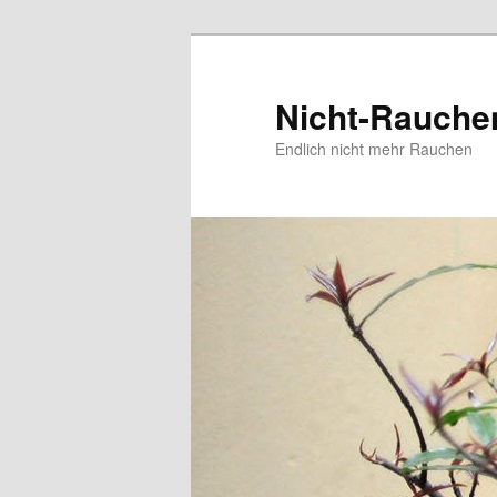
Zum
Zum
Inhalt
sekundären
wechseln
Inhalt
Nicht-Rauche
wechseln
Endlich nicht mehr Rauchen