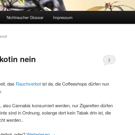
Nichtraucher Glossar
Impressum
SHOP
kotin nein
2
eit, das
Rauchverbot
ist da, die Coffeeshops dürfen nun
.
ft, also Cannabis konsumiert werden, nur Zigaretten dürfen
ints sind in Ordnung, solange dort kein Tabak drin ist, die
cht werden..
 Verbot, oder?
Weiterlesen
→