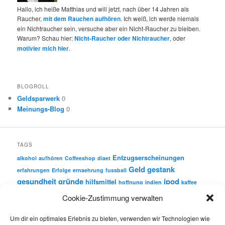
Hallo, ich heiße Matthias und will jetzt, nach über 14 Jahren als
Raucher,
mit dem Rauchen aufhören
. Ich weiß, ich werde niemals
ein Nichtraucher sein, versuche aber ein Nicht-Raucher zu bleiben.
Warum? Schau hier:
Nicht-Raucher oder Nichtraucher
, oder
motivier mich hier
.
BLOGROLL
Geldsparwerk
0
Meinungs-Blog
0
TAGS
Entzugserscheinungen
alkohol
aufhören
Coffeeshop
diaet
Geld
gestank
erfahrungen
Erfolge
ernaehrung
fussball
gesundheit
gründe
ipod
hilfsmittel
hoffnung
indien
kaffee
motivation
nichtrauchen
Cookie-Zustimmung verwalten
krebs
nichtraucher
nikotin
party
nikotinersatz
quitcounter
Um dir ein optimales Erlebnis zu bieten, verwenden wir Technologien wie