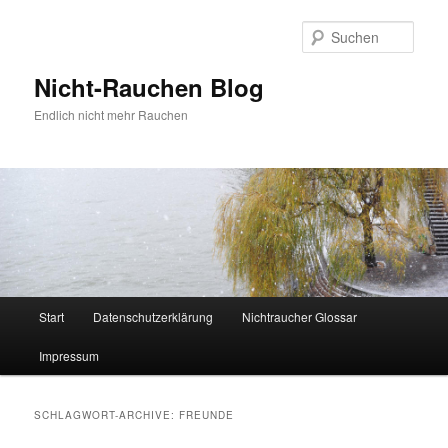
Zum
Zum
Inhalt
sekundären
Such
wechseln
Inhalt
wechseln
Nicht-Rauchen Blog
Endlich nicht mehr Rauchen
Hauptmenü
Start
Datenschutzerklärung
Nichtraucher Glossar
Impressum
SCHLAGWORT-ARCHIVE:
FREUNDE