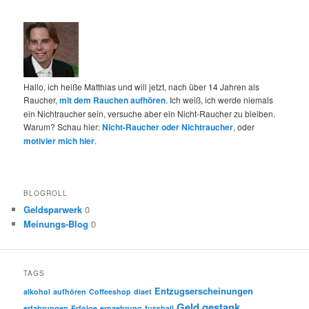
Hallo, ich heiße Matthias und will jetzt, nach über 14 Jahren als
Raucher,
mit dem Rauchen aufhören
. Ich weiß, ich werde niemals
ein Nichtraucher sein, versuche aber ein Nicht-Raucher zu bleiben.
Warum? Schau hier:
Nicht-Raucher oder Nichtraucher
, oder
motivier mich hier
.
BLOGROLL
Geldsparwerk
0
Meinungs-Blog
0
TAGS
Entzugserscheinungen
alkohol
aufhören
Coffeeshop
diaet
Geld
gestank
erfahrungen
Erfolge
ernaehrung
fussball