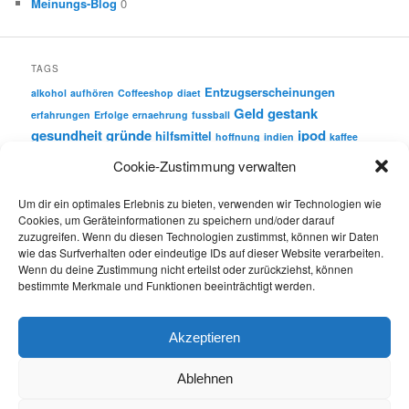
Meinungs-Blog
0
TAGS
Entzugserscheinungen
alkohol
aufhören
Coffeeshop
diaet
Geld
gestank
erfahrungen
Erfolge
ernaehrung
fussball
gesundheit
gründe
ipod
hilfsmittel
hoffnung
indien
kaffee
motivation
nichtrauchen
Cookie-Zustimmung verwalten
krebs
nichtraucher
nikotin
party
nikotinersatz
quitcounter
Um dir ein optimales Erlebnis zu bieten, verwenden wir Technologien wie
rauchen
Cookies, um Geräteinformationen zu speichern und/oder darauf
Rauchpausen
rauchfrei
Rauchsituationen
zuzugreifen. Wenn du diesen Technologien zustimmst, können wir Daten
schmacht
wie das Surfverhalten oder eindeutige IDs auf dieser Website verarbeiten.
rueckfall
sparen
rauchverbot
sport
Wenn du deine Zustimmung nicht erteilst oder zurückziehst, können
bestimmte Merkmale und Funktionen beeinträchtigt werden.
sucht
wasser
versuchung
tricks
video
werbespot
zigaretten
werbung
Wille
zigarre
Akzeptieren
Ablehnen