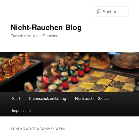
Zum
Zum
Inhalt
sekundären
Such
wechseln
Inhalt
wechseln
Nicht-Rauchen Blog
Endlich nicht mehr Rauchen
Hauptmenü
Start
Datenschutzerklärung
Nichtraucher Glossar
Impressum
SCHLAGWORT-ARCHIVE:
WEIN